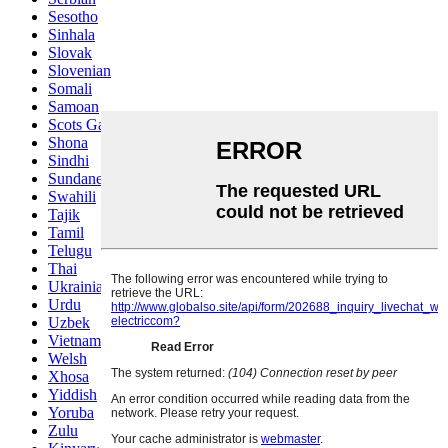
Sesotho
Sinhala
Slovak
Slovenian
Somali
Samoan
Scots Gaelic
Shona
Sindhi
Sundanese
Swahili
Tajik
Tamil
Telugu
Thai
Ukrainian
Urdu
Uzbek
Vietnamese
Welsh
Xhosa
Yiddish
Yoruba
Zulu