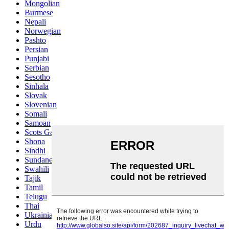
Mongolian
Burmese
Nepali
Norwegian
Pashto
Persian
Punjabi
Serbian
Sesotho
Sinhala
Slovak
Slovenian
Somali
Samoan
Scots Gaelic
Shona
Sindhi
Sundanese
Swahili
Tajik
Tamil
Telugu
Thai
Ukrainian
Urdu