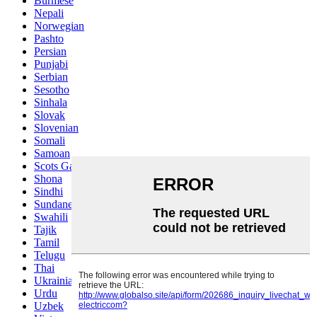
Burmese
Nepali
Norwegian
Pashto
Persian
Punjabi
Serbian
Sesotho
Sinhala
Slovak
Slovenian
Somali
Samoan
Scots Gaelic
Shona
Sindhi
Sundanese
Swahili
Tajik
Tamil
Telugu
Thai
Ukrainian
Urdu
Uzbek